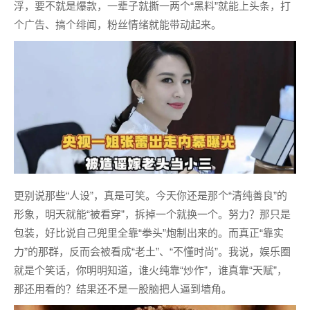
浮，要不就是爆款，一辈子就撕一两个“黑料”就能上头条，打
个广告、搞个绯闻，粉丝情绪就能带动起来。
更别说那些“人设”，真是可笑。今天你还是那个“清纯善良”的
形象，明天就能“被看穿”，拆掉一个就换一个。努力？那只是
包装，好比说自己兜里全靠“拳头”炮制出来的。而真正“靠实
力”的那群，反而会被看成“老土”、“不懂时尚”。我说，娱乐圈
就是个笑话，你明明知道，谁火纯靠“炒作”，谁真靠“天赋”，
那还用看的？结果还不是一股脑把人逼到墙角。