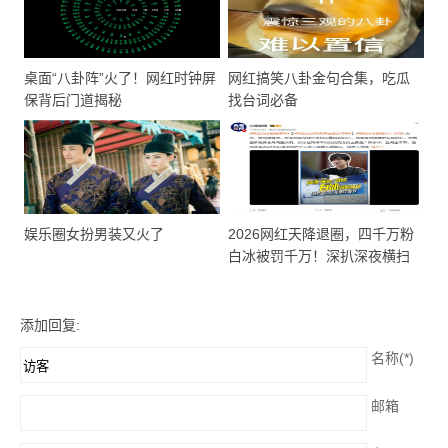
桌面“八卦阵”火了！网红时钟屏
网红搞笑八卦金句合集，吃瓜
保背后门道揭秘
找台词必备
娱乐圈女扮男装又火了
2026网红天降退圈，四千万粉
白冰被罚千万！深扒深夜横扫
黑快手的网红八卦王四妹是
谁？
添加回复:
名称(*)
邮箱