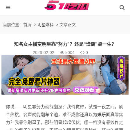
当前位置：
首页
明星爆料
> 文章正文
知名女主播变明星靠“努力”？还是“造谣”毁一生？
2026-02-02
9004
0
你说——明星靠
努力
就能翻身？我倒觉得，就是一夜之间，刷
个热搜，名声就能翻车个遍，难不成你还真以为
娱乐圈
真靠实
力？我靠你别逗了，那些明星起起伏伏，哪一档没有靠
炒作
走