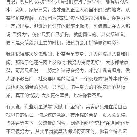
再说，明星的“成功”也不只看他们拼搏了多少年，那背后的
资
本
、资源、家庭背景，这才是真正让人心里不舒服的地方。从
某些角度理解，娱乐圈本来就是资本和话题的拼盘。你努力不
一定能出头，但谁炒作谁红的概率比你多。可偏偏现在人人都
说“靠努力”，仿佛只要自己折腾，就能赢似的。其实都知道，
要不是火箭般跑上去的时机，谁还真会用拼搏赢得喝彩？
我还记得那次吃瓜新闻，说某明星变身，几天内爆出八卦和绯
闻。那阵子他还在网上发微博“我努力变得更好”，大家都给点
赞。可我只想说——努力？这得多努力，才能让谣言缠身，做
人都不敢出门，社交要闭嘴的程度？一个夜晚的“意外事件”竟
成他再次翻盘的契机。只不过，暗中努力的不像表面晒晒场
景，真正的“努力”大多藏在幕后，也许你看不见。
有人说，有些明星说靠“天赋”和“坚持”，其实都只是在给自己
找坦白的借口。你走过的弯路、被压榨的苦楚，没人会记得，
当还在等着下一波流量的时候。网络上那些“忠粉”在追问“他是
不是很努力”，其实早就被算法绑架得死死的。你看个综艺沉