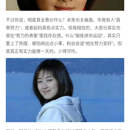
不过你说，明星真全靠炒作么？未免也太偏激。毕竟有人“真
靠努力”，或者起码真有点实力，但我相信的，大部分其实也
是在“努力的表象”里找存在感。什么“锻炼拼命运动”，其实只
要上了热搜、哪怕闹出点小事，粉丝会说“他在努力变好”。但
是真正有实力能撑一天的，少得可怜。