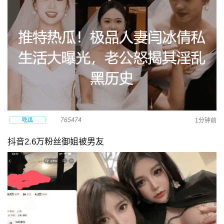
765474
吃瓜
1分钟前
抖音2.6万粉丝御姐被男友