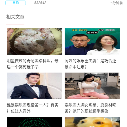
532642
自拍
5分钟前
相关文章
明星做过的奇葩黑暗料理，最
同姓的娱乐圈夫妻：是巧合还
后一个笑死我了🤣
是命中注定？
谁是娱乐圈现役第一人？真实
娱乐圈大胸女明星：靠身材吃
排位让人意外
饭？她们的现状超乎想象