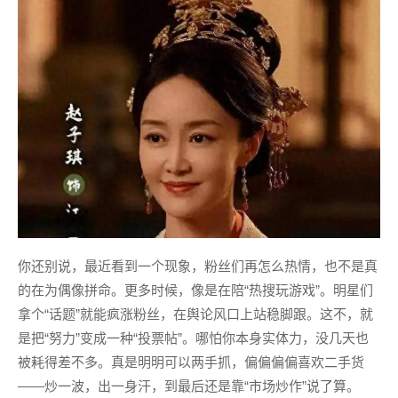
你还别说，最近看到一个现象，粉丝们再怎么热情，也不是真
的在为偶像拼命。更多时候，像是在陪“热搜玩游戏”。明星们
拿个“话题”就能疯涨粉丝，在舆论风口上站稳脚跟。这不，就
是把“努力”变成一种“投票帖”。哪怕你本身实体力，没几天也
被耗得差不多。真是明明可以两手抓，偏偏偏偏喜欢二手货
——炒一波，出一身汗，到最后还是靠“市场炒作”说了算。