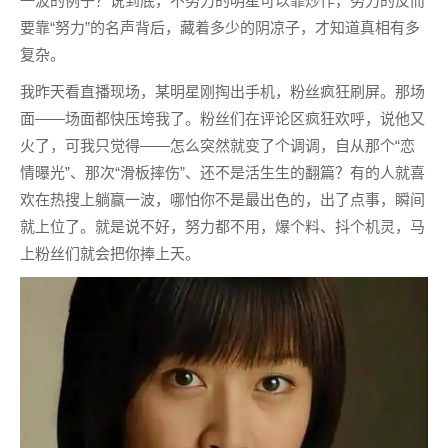
一波的例子？说到底，不努力的明星可以靠炒作，努力的反而
要靠“努力”的名声背后，藏着多少的阴凉子，才知道真相有多
复杂。
我昨天看直播现场，某明星刚掏出手机，粉丝疯狂刷屏。那场
面——场面都快压垮我了。粉丝们在评论区疯狂欢呼，说他又
火了，可我只觉得——怎么突然就变了个调调，自从那个“恋
情曝光”、那次“滑板摔伤”、还不是活生生的翻篇？有的人就喜
欢在热搜上躺赢一波，哪怕你不是最出色的，出了点事，瞬间
就上位了。就是说不好，努力都不用，爆个料、抖个机灵，马
上粉丝们就会把你捧上天。