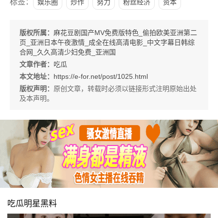
标签：
娱乐圈
炒作
努力
粉丝经济
资本
版权所属：
麻花豆剧国产MV免费版特色_偷拍欧美亚洲第二
页_亚洲日本午夜激情_成全在线高清电影_中文字幕日韩综
合网_久久高清少妇免费_亚洲国
文章作者：
吃瓜
本文地址：
https://e-for.net/post/1025.html
版权声明：
原创文章，转载时必须以链接形式注明原始出处
及本声明。
吃瓜明星黑料