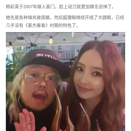
韩彩英于2007年嫁入豪门，脸上动刀就更加肆无忌惮了。
她先是各种填充玻尿酸，然后狐狸眼继续开成了大圆眼，已经
几乎没有《豪杰春香》时期的特色了。