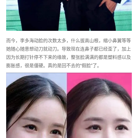
而今，李多海动脸的次数太多，什么拔高山根，缩小鼻翼等等
她随心随意想动刀就动刀。导致现在连鼻子都已经歪了，加上
因为长期打针停不下来的缘故，整张脸满满的都是塑料感以及
膨胀感，很是僵硬。真的是回不去的“假脸”了。