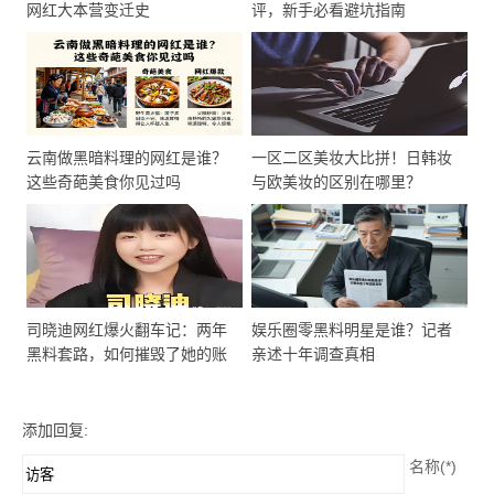
网红大本营变迁史
评，新手必看避坑指南
云南做黑暗料理的网红是谁？
一区二区美妆大比拼！日韩妆
这些奇葩美食你见过吗
与欧美妆的区别在哪里？
司晓迪网红爆火翻车记：两年
娱乐圈零黑料明星是谁？记者
黑料套路，如何摧毁了她的账
亲述十年调查真相
号人生
添加回复:
名称(*)