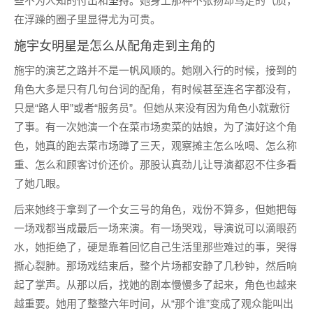
些不为人知的付出和
坚持
。她身上那种不张扬却笃定的气质，
在浮躁的圈子里显得尤为可贵。
施宇女明星是怎么从配角走到主角的
施宇的演艺之路并不是一帆风顺的。她刚入行的时候，接到的
角色大多是只有几句台词的配角，有时候甚至连名字都没有，
只是“路人甲”或者“服务员”。但她从来没有因为角色小就敷衍
了事。有一次她演一个在菜市场卖菜的姑娘，为了演好这个角
色，她真的跑去菜市场蹲了三天，观察摊主怎么吆喝、怎么称
重、怎么和顾客讨价还价。那股认真劲儿让导演都忍不住多看
了她几眼。
后来她终于拿到了一个女三号的角色，戏份不算多，但她把每
一场戏都当成最后一场来演。有一场哭戏，导演说可以滴眼药
水，她拒绝了，硬是靠着回忆自己生活里那些难过的事，哭得
撕心裂肺。那场戏结束后，整个片场都安静了几秒钟，然后响
起了掌声。从那以后，找她的剧本慢慢多了起来，角色也越来
越重要。她用了整整六年时间，从“那个谁”变成了观众能叫出