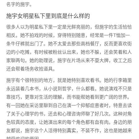
名字的施宇。
施宇女明星私下里到底是什么样的
很多人以为明星私下里一定是光鲜亮丽的，但施宇的生活恰恰
相反。她不拍戏的时候，穿得特别随意，经常是一件T恤加一
条牛仔裤就出门了。她不太爱去那些高档餐厅，反而更喜欢街
边的小吃摊，有时候被粉丝认出来，她也不躲，还会笑着和人
家聊两句。她的助理说，施宇在片场从来不耍大牌，收工之后
还会帮着场务收拾道具。
施宇有个很特别的地方，就是她特别喜欢看书。她的行李箱里
永远装着几本书，从小说到哲学，什么都看。她说演戏不只是
靠技巧，更靠对生活的理解，而书能帮她看到更广阔的世界。
有一回她在采访里聊到自己在演一个抑郁症患者时，特意去读
了关于心理学的书，还去和心理咨询师聊了好几次。这种对角
色较真的态度，让她演出来的每个角色都有血有肉。身边的朋
友都说，施宇这个人活得特别
真实
，不装不作，这也是她越来
越受欢迎的原因。