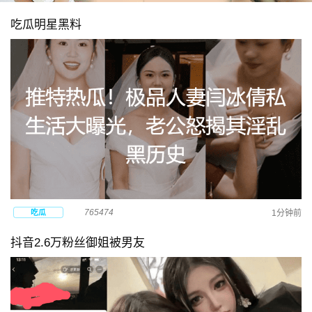
吃瓜明星黑料
765474
吃瓜
1分钟前
抖音2.6万粉丝御姐被男友