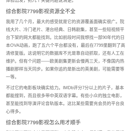
体验出发，把几个关键问题说清楚。
综合影院7799
影视资源
全不全
我用了几个月，最大的感受就是它的资源覆盖面确实很广。院
线大片、冷门老片、港台经典、日韩剧集，甚至一些短视频平
台下架的网大都能找到。比如前段时间我想找一部90年代的日
本OVA动画，跑了五六个平台都没有，最后在7799里翻到了高
清修复版。这说明它的数据库不光是靠自动抓取，还有人工在
维护。但有个问题——欧美剧集更新会慢两三天，不像国内热
播剧那样当天同步。如果你追的是新出的英美剧，可能需要等
一等。
不过它的电影板块确实给力。IMDb评分7分以上的片子，基本
都能搜到，而且很多带中英双语字幕。有些小众的独立电影，
甚至能找到导演评论音轨版本。这比某些需要充会员的平台良
心得多。
综合影院7799影视怎么用才顺手