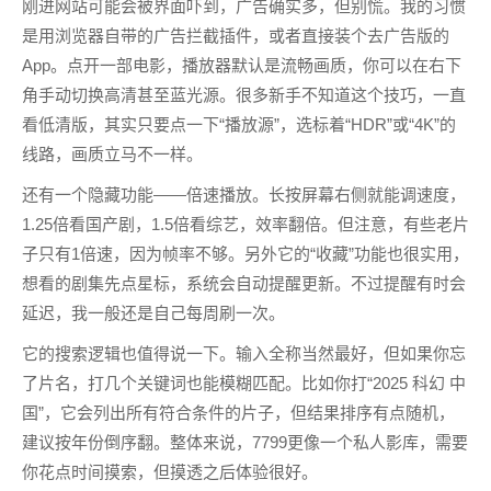
刚进网站可能会被界面吓到，广告确实多，但别慌。我的习惯
是用浏览器自带的广告拦截插件，或者直接装个去广告版的
App。点开一部电影，播放器默认是流畅画质，你可以在右下
角手动切换高清甚至蓝光源。很多新手不知道这个技巧，一直
看低清版，其实只要点一下“播放源”，选标着“HDR”或“4K”的
线路，画质立马不一样。
还有一个隐藏功能——倍速播放。长按屏幕右侧就能调速度，
1.25倍看国产剧，1.5倍看综艺，效率翻倍。但注意，有些老片
子只有1倍速，因为帧率不够。另外它的“收藏”功能也很实用，
想看的剧集先点星标，系统会自动提醒更新。不过提醒有时会
延迟，我一般还是自己每周刷一次。
它的搜索逻辑也值得说一下。输入全称当然最好，但如果你忘
了片名，打几个关键词也能模糊匹配。比如你打“2025 科幻 中
国”，它会列出所有符合条件的片子，但结果排序有点随机，
建议按年份倒序翻。整体来说，7799更像一个私人影库，需要
你花点时间摸索，但摸透之后体验很好。