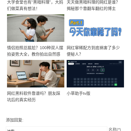
大学食堂也有“黑暗料理”，大妈
天天做黑暗料理的网红是谁？
们做菜真有想法！
揭秘那个靠翻车翻红的博主
情侣拍照总尴尬？100种双人摆
网红窜稀配方到底祸害了多少
拍姿势大全，教你拍出自然感
便秘人？
网红黑料软件靠谱吗？朋友踩
小草助手tv版
坑后的真实经历
添加回复:
名称(*)