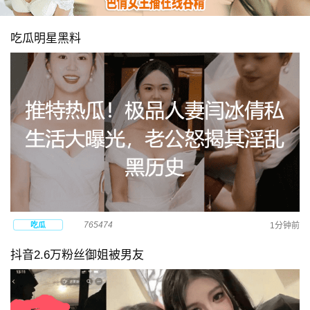
吃瓜明星黑料
765474
吃瓜
1分钟前
抖音2.6万粉丝御姐被男友