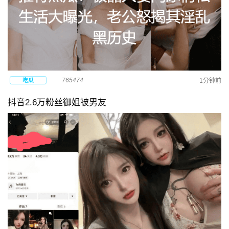
765474
吃瓜
1分钟前
抖音2.6万粉丝御姐被男友