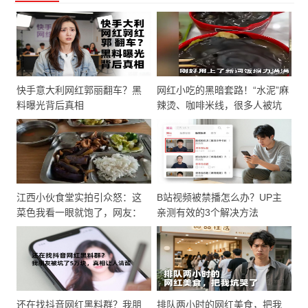
快手意大利网红郭丽翻车？黑
网红小吃的黑暗套路！“水泥”麻
料曝光背后真相
辣烫、咖啡米线，很多人被坑
惨了
江西小伙食堂实拍引众怒：这
B站视频被禁播怎么办？UP主
菜色我看一眼就饱了，网友：
亲测有效的3个解决方法
点外卖是最后的倔强！
还在找抖音网红黑料群？我朋
排队两小时的网红美食，把我