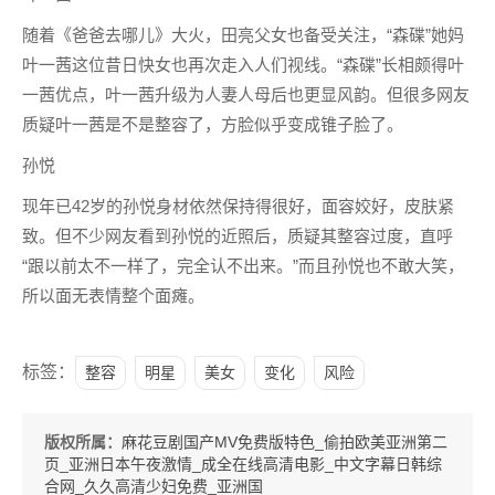
随着《爸爸去哪儿》大火，田亮父女也备受关注，“森碟”她妈
叶一茜这位昔日快女也再次走入人们视线。“森碟”长相颇得叶
一茜优点，叶一茜升级为人妻人母后也更显风韵。但很多网友
质疑叶一茜是不是整容了，方脸似乎变成锥子脸了。
孙悦
现年已42岁的孙悦身材依然保持得很好，面容姣好，皮肤紧
致。但不少网友看到孙悦的近照后，质疑其整容过度，直呼
“跟以前太不一样了，完全认不出来。”而且孙悦也不敢大笑，
所以面无表情整个面瘫。
标签：
整容
明星
美女
变化
风险
版权所属：
麻花豆剧国产MV免费版特色_偷拍欧美亚洲第二
页_亚洲日本午夜激情_成全在线高清电影_中文字幕日韩综
合网_久久高清少妇免费_亚洲国