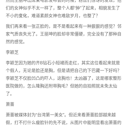
然而王丽坤出席某电影发布会的时候，粉丝们惊讶的发现，他
们的女神似乎不太一样了，整个人都“肿”了起来，相貌发生了
不小的
变化
，难道素颜女神也难敌岁月，也整了？
我们再来看一张正脸的，是不是看起来有一种狠狠的感觉？邻
家气质丧失光了。王丽坤的脸却非常僵硬，完全没有了那种自
然的感觉。
李颖芝
李颖芝因为她的齐B钻石小短裙而走红，其实这位看起来就是
个假人，无论是脸还是胸，但是请把自己的下巴藏一下好吗？
李颖芝不仅脸凹凸的吓人，这胸也！太凶器了，这是哪家整形
医院做的，怎么隆胸还附带胸毛？但她的自拍照就未免太仙
了。
萧蔷
萧蔷被媒体封为“台湾第一美女”。但近来看萧蔷脸部越来越
假，打不打什么瘦脸针的先不说，从图片中能明显看出萧蔷的