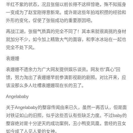
半红不紫的状态，况且张俪以前长得不这样惊艳，殊不知摇身
一变成为了赵宝刚得意新宠。或许是这些年拍戏积攒的经验和
外形的变化，促使了张俪成功的重要原因吧。
再战江湖，张俪气质真的完全不同了！其本来就很高挑的身材
就加分不少，如今加上精致大气的面容，和李冰冰站在一起也
完全不处下风。
袁姗姗
袁姗姗不遗余力为广大网友提供娱乐谈资。网友也“真心”回
馈，努力淘出了袁姗姗早前参演影视剧的剧照。对比开来，应
该没那么多人吐槽袁姗姗现在长的丑了。
Angelababy
关于Angelababy的整容传闻由来已久，虽然一再否认，但是面
对铁证如山的旧照，似乎这些否认有些缺乏力度。不过baby的
整容绝对是十分逆天的成功案例，丑小鸭变凤凰，曾经的丑女
如今成了人见人爱的女神。