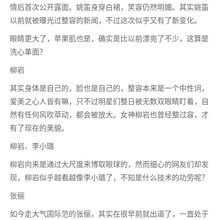
情后首次公开露面。姚笛身穿白裙，笑容仍然明媚。其实姚笛
以前就被曝光过整容的新闻，不过这次似乎又有了新变化。
眼睛更大了，苹果肌也是，确实是比以前漂亮了不少，这算是
洗心革面？
柳岩
其实身体是自己的，脸也是自己的，整容本来是一个中性词，
爱美之心人皆有嘛，只不过明星们整日被无数双眼睛盯着，自
然有任何风吹草动，都会被放大。女神柳岩也曾经整过容，才
有了现在的美貌。
柳岩、李小璐
柳岩向来是通过大尺度来博取眼球的，然而细心的网友们却发
现，柳岩似乎越看越像李小璐了，不知是什么技术的功劳呢？
张俪
如今走大气国际范的张俪，其实在很早前就出道了，一直处于