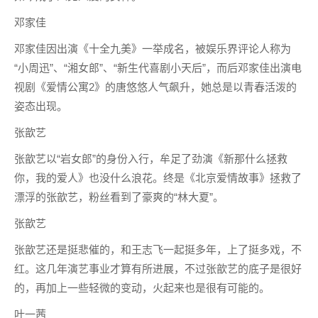
邓家佳
邓家佳因出演《十全九美》一举成名，被娱乐界评论人称为
“小周迅”、“湘女郎”、“新生代喜剧小天后”，而后邓家佳出演电
视剧《爱情公寓2》的唐悠悠人气飙升，她总是以青春活泼的
姿态出现。
张歆艺
张歆艺以“岩女郎”的身份入行，牟足了劲演《新那什么拯救
你，我的爱人》也没什么浪花。终是《北京爱情故事》拯救了
漂浮的张歆艺，粉丝看到了豪爽的“林大夏”。
张歆艺
张歆艺还是挺悲催的，和王志飞一起挺多年，上了挺多戏，不
红。这几年演艺事业才算有所进展，不过张歆艺的底子是很好
的，再加上一些轻微的变动，火起来也是很有可能的。
叶一茜