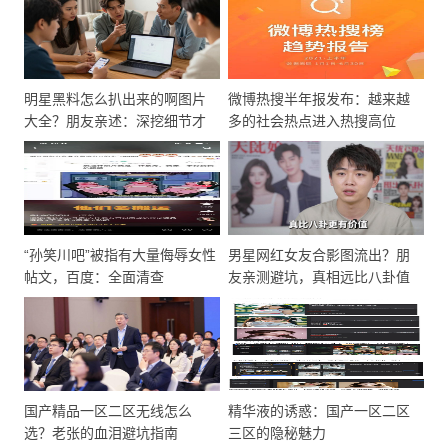
明星黑料怎么扒出来的啊图片
微博热搜半年报发布：越来越
大全？朋友亲述：深挖细节才
多的社会热点进入热搜高位
靠谱
“孙笑川吧”被指有大量侮辱女性
男星网红女友合影图流出？朋
帖文，百度：全面清查
友亲测避坑，真相远比八卦值
钱
国产精品一区二区无线怎么
精华液的诱惑：国产一区二区
选？老张的血泪避坑指南
三区的隐秘魅力