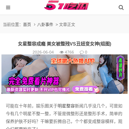
当前位置：
首页
八卦事件
> 文章正文
女星整容成瘾 美女被整残VS丑妞变女神(组图)
2026-06-04
4766
0
可能在十年前，娱乐圈关于
明星
整容
新闻几乎没几个，可是如
今有几个明星不整一整，不管是微整形还是整形手术，简单的
保养护肤不好吗？干嘛要折腾自己，个个都变成整容模样，观