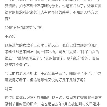
算清新。如今不到惨不忍睹的份上，也老态龙钟了，近年来陈
德容的相貌看起来总让人有种怪怪的感觉，不知是否整容过
度？
10位“丑妞”整容变“女神”：
王心凌
已经过气的女歌手王心凌日前po出一张自己敷面膜的“美照”，
怎料到却惹来网友们的一阵吐槽，网友回复称：“除了白真的
很丑”、“整得很明显了”、“真的整容了，以前挺好看的，现在
越整越不像了”。
与以前的老照片相比，王心凌鼻子高了，嘴似乎也小了，虽然
是变得好看了，但这笔账谁又说的好是不是赚了呢？
姚笛
这位明星你认识吗？姚笛啊！12日晚，有网友在微博曝光姚笛
录制节目时候的照片，这也是自去年3月底被拍到与文章婚外