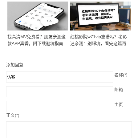
找高清MV免费看？朋友亲测这
红桃影院w71vip靠谱吗？老影
款APP真香，附下载避坑指南
迷亲测：别踩坑，看完这篇再
决定
添加回复:
名称(*)
邮箱
主页
正文(*)