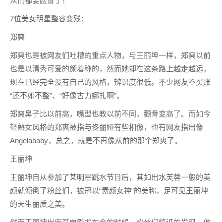
众们都要脸盲了！
7位
美女
明星整容变残：
郑爽
郑爽也是被网友们吐槽的重点人物，与王丽坤一样，郑爽以前
也是以清秀可爱的颜着称的，然而她却在这条路上越走越远，
现在已经完全没有自己的风格，辨识度很低。不少网友不买账
“还不如不整”、“好像古力娜扎啊”。
郑爽鼻子比以前高，嘴型也教以前不同，颧骨变高了。而如今
轻熟女风格的郑爽被指与佟丽娅有些相像，也有网友指出像
Angelababy，总之，就是不再像从前的那个郑爽了。
王丽坤
王丽坤自从参加了某明星跳水节目后，其如出水芙蓉一般的美
颜就倾倒了粉丝们，被冠以“素颜女神”的美称，足可见王丽坤
的天生丽质之美。