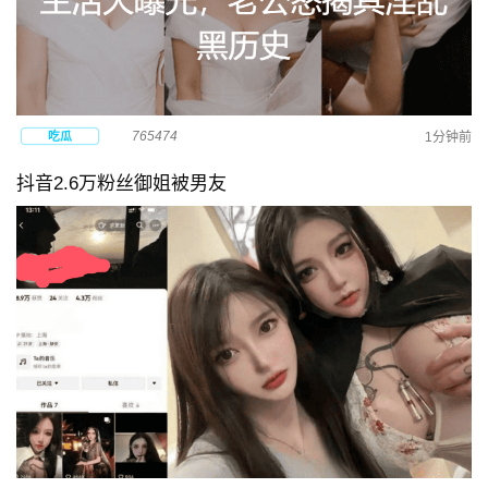
765474
吃瓜
1分钟前
抖音2.6万粉丝御姐被男友