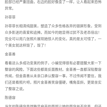
脸部已经严重扭曲，右边的脸好像歪了一样，让人看起来恐怖
异常。
孙菲菲
孙菲菲长相清纯甜美，塑造了众多性格各异的银屏形象，受到
众多影迷的喜爱和追捧。而如今的她显得过犹不及老态倍出！
完全可以用几张照片展现她惊人的变化，真的是太可惜了，一
个美女就这样毁了，毁了！
金喜善
看着这么多成功变美的例子，小编觉得很有必要提醒大家一下
整容的
风险
，下面这些都是反面教材。金喜善一直都深陷整容
传闻，但金喜善从未亲口承认整容一事，不过传闻不要信，我
们还是看照片吧，照片金喜善笑容僵硬，嘴角歪斜，更是坐实
了整容之说。
陈德容
当年的陈德容虽然略显扁平的面部让她的面容并不完美，但还